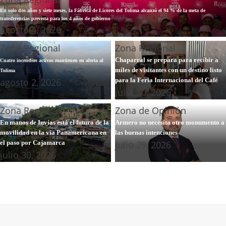
En solo dos años y siete meses, la Fábrica de Licores del Tolima alcanzó el 94 % de la meta de
transferencias prevista para los 4 años de gobierno
agosto 4, 2026
Zona Regional
Zona Regional
Chaparral se prepara para recibir a
Cuatro incendios activos mantienen en alerta al
miles de visitantes con un destino listo
Tolima
agosto 2, 2026
para la Feria Internacional del Café
julio 30, 2026
Zona Regional
Zona de Opinión
En manos de Invías está el futuro de la
Armero no necesita otro monumento a
movilidad en la vía Panamericana en
las buenas intenciones
julio 29, 2026
el paso por Cajamarca
julio 30, 2026