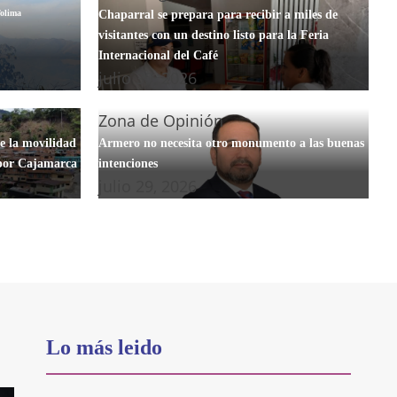
Chaparral se prepara para recibir a miles de
Tolima
visitantes con un destino listo para la Feria
Internacional del Café
julio 30, 2026
Zona de Opinión
de la movilidad
Armero no necesita otro monumento a las buenas
 por Cajamarca
intenciones
julio 29, 2026
Lo más leido