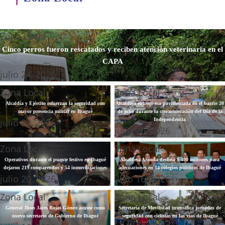
Zona Local
Cinco perros fueron rescatados y reciben atención veterinaria en el
CAPA
julio 24, 2026
Zona Local
Zona Local
Alcaldía y Ejército refuerzan la seguridad con
Alcaldesa entregó vía pavimentada en el barrio 20
mayor presencia militar en Ibagué
de julio durante la conmemoración del Día de la
julio 22, 2026
Independencia
julio 20, 2026
Zona Local
Zona Local
Operativos durante el puente festivo en Ibagué
Alcaldesa Aranda destina $ 400 millones para
dejaron 219 comparendos y 54 inmovilizaciones
adecuaciones en 14 colegios públicos de Ibagué
julio 20, 2026
julio 16, 2026
Zona Local
Zona Local
General Jhon Jairo Rojas Gómez asume como
Secretaría de Movilidad intensifica jornadas de
nuevo secretario de Gobierno de Ibagué
seguridad con ciclistas en las vías de Ibagué