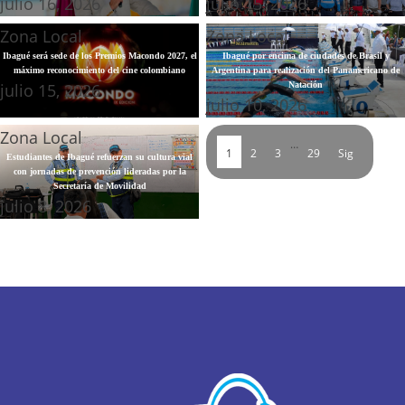
julio 16, 2026
julio 15, 2026
Zona Local
Zona Local
Ibagué será sede de los Premios Macondo 2027, el
Ibagué por encima de ciudades de Brasil y
máximo reconocimiento del cine colombiano
Argentina para realización del Panamericano de
julio 15, 2026
Natación
julio 10, 2026
Zona Local
…
1
2
3
29
Sig
Estudiantes de Ibagué refuerzan su cultura vial
con jornadas de prevención lideradas por la
Secretaría de Movilidad
julio 8, 2026