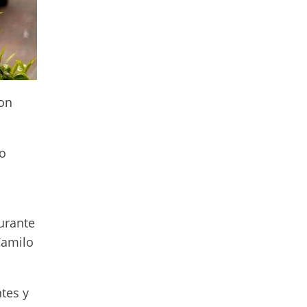
ron
so
urante
Camilo
tes y