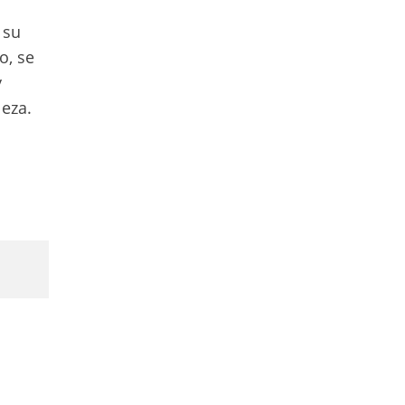
 su
o, se
y
leza.