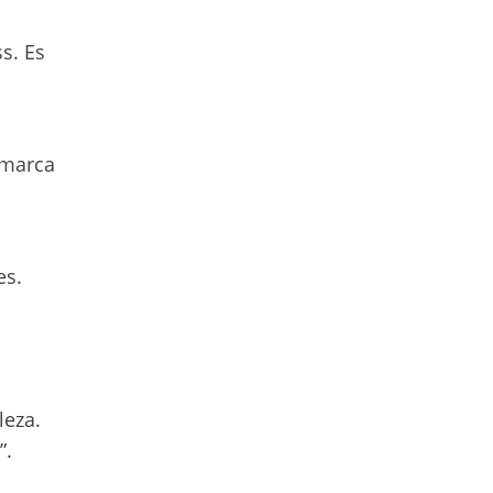
s. Es
amarca
es.
leza.
”.