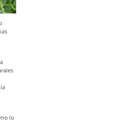
o
ias
na
urales
cia
omo lo