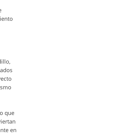
e
iento
llo,
sados
yecto
rismo
no que
viertan
ente en