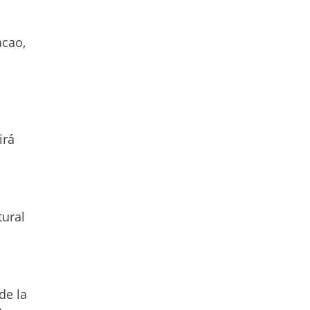
acao,
irá
,
tural
de la