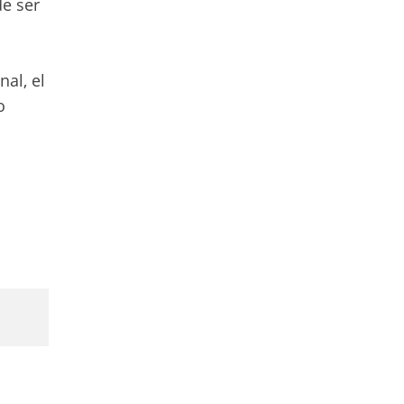
de ser
nal, el
o