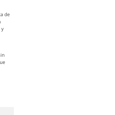
ta de
n
 y
sin
que