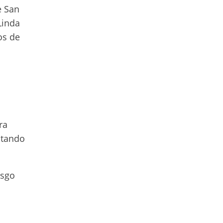
e San
Linda
os de
ra
itando
esgo