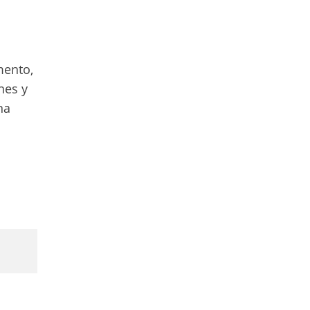
mento,
nes y
na