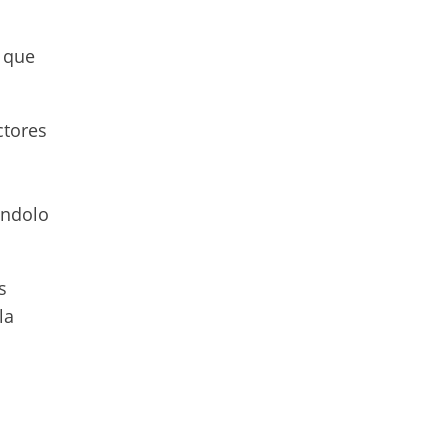
o que
ctores
l
ándolo
s
la