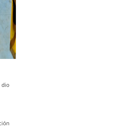
 dio
ción