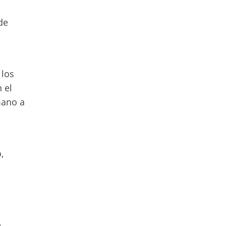
de
 los
 el
mano a
,