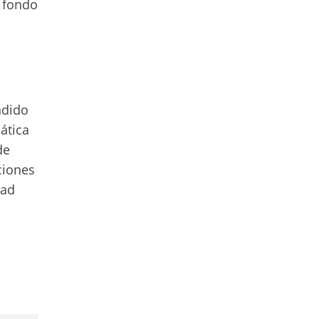
e fondo
ndido
ática
de
ciones
dad