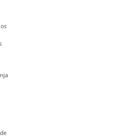
los
s
anja
 de