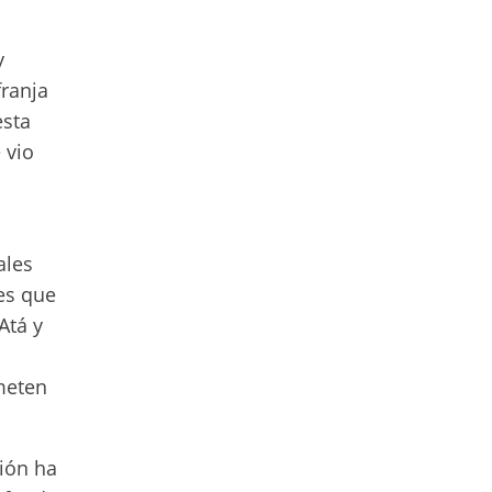
y
franja
esta
 vio
ales
nes que
Atá y
meten
ión ha