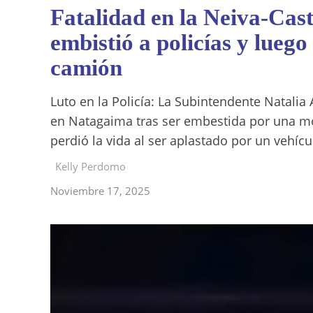
Fatalidad en la Neiva-Cast
embistió a policías y luego
camión
Luto en la Policía: La Subintendente Natalia 
en Natagaima tras ser embestida por una mo
perdió la vida al ser aplastado por un vehícu
Kelly Perdomo
Noviembre 17, 2025