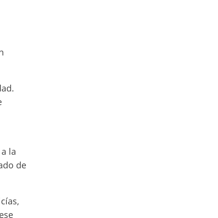
n
dad.
e
a la
dado de
cías,
 ese