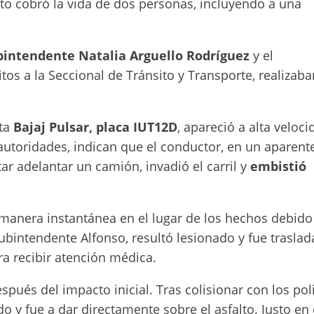
ito cobró la vida de dos personas, incluyendo a una
bintendente Natalia Arguello Rodríguez
y el
os a la Seccional de Tránsito y Transporte, realizaba
eta
Bajaj Pulsar, placa IUT12D
, apareció a alta veloci
autoridades, indican que el conductor, en un aparent
r adelantar un camión, invadió el carril y
embistió
 manera instantánea en el lugar de los hechos debido 
ubintendente Alfonso, resultó lesionado y fue trasla
ra recibir atención médica.
pués del impacto inicial. Tras colisionar con los poli
o y fue a dar directamente sobre el asfalto. Justo en