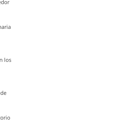
edor
naria
n los
 de
torio