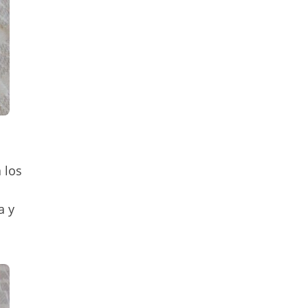
s
 los
a y