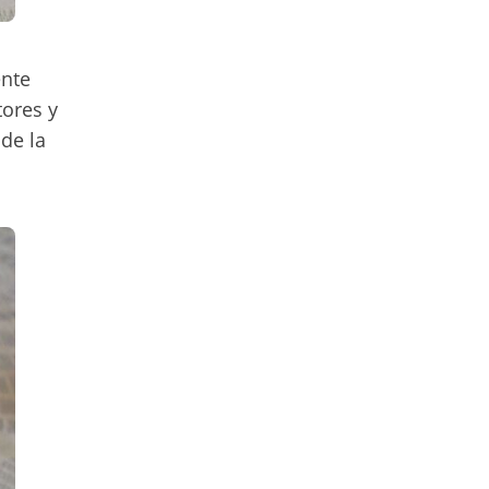
ente
tores y
de la