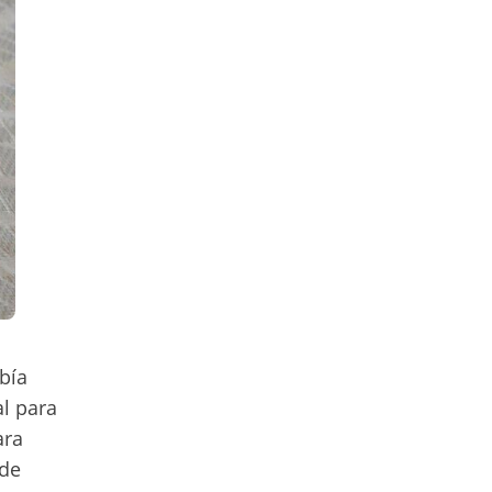
bía
al para
ara
 de