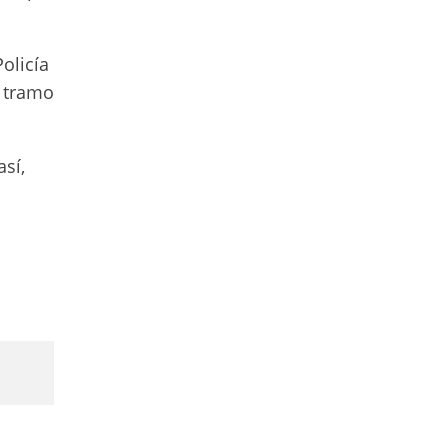
olicía
e tramo
así,