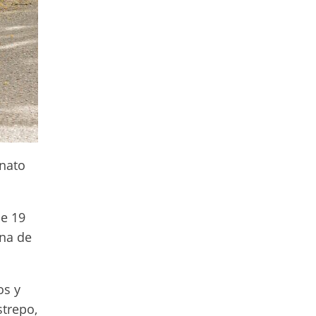
rnato
de 19
ana de
os y
strepo,