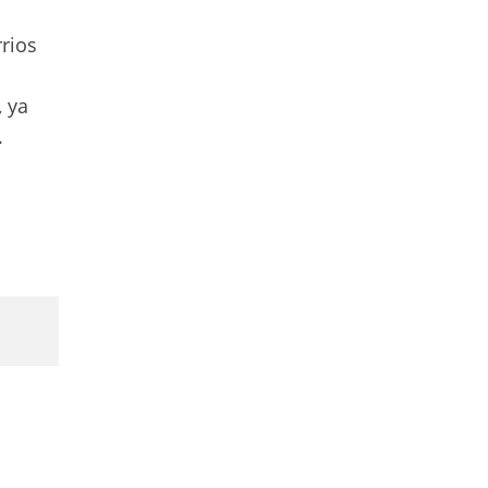
rrios
, ya
.