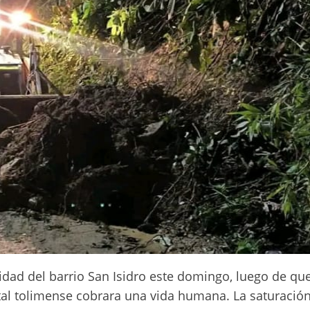
idad del barrio San Isidro este domingo, luego de que
ital tolimense cobrara una vida humana. La saturació