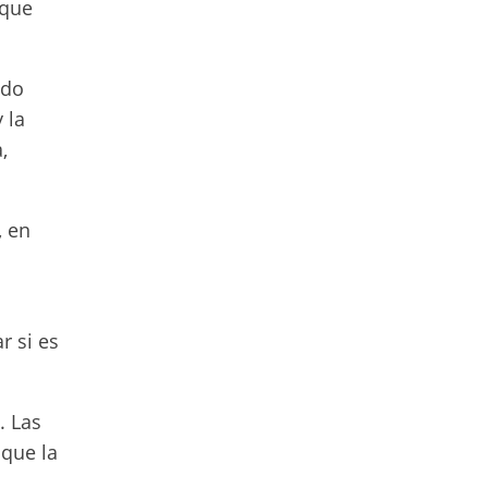
 que
ndo
 la
,
, en
r si es
. Las
 que la