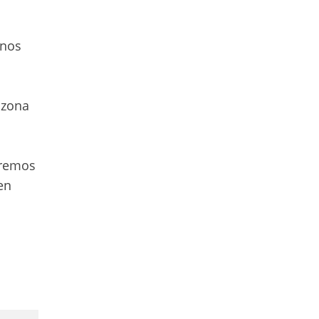
 nos
 zona
eremos
en