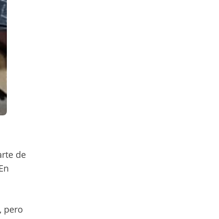
arte de
 En
, pero