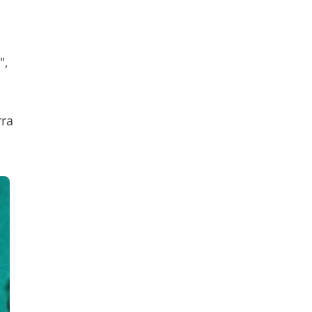
",
rra