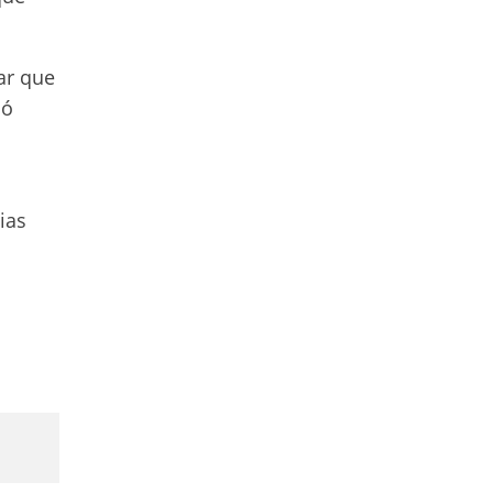
ar que
ló
ias