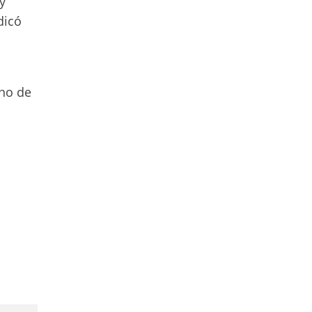
y
dicó
ano de