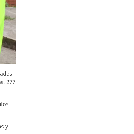
tados
s, 277
ulos
as y